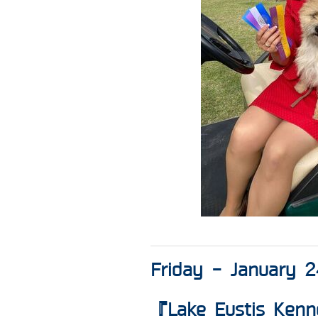
Friday - January 
『Lake Eustis Kenne