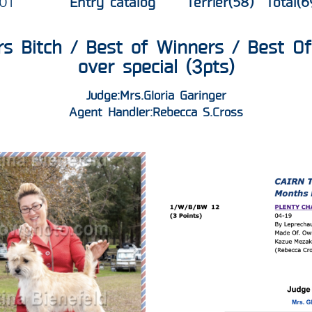
01
Entry catalog
Terrier(58) Total(6
rs Bitch / Best of Winners / Best O
over special (3pts)
Judge:Mrs.Gloria Garinger
Agent Handler:Rebecca S.Cross