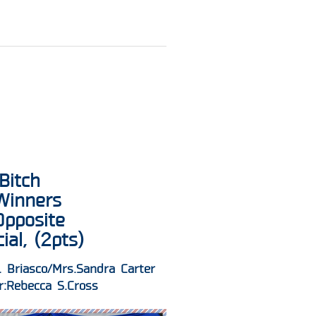
Bitch
Winners
 Opposite
ial, (2pts)
R. Briasco/Mrs.Sandra Carter
r:Rebecca S.Cross