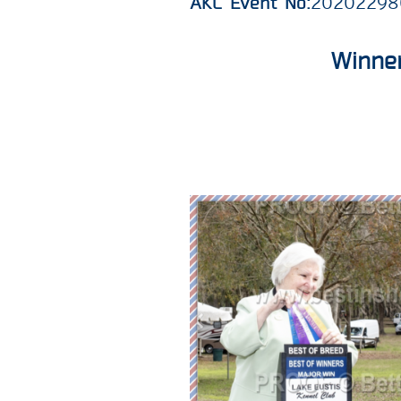
AKC Event No:
20202298
​Winne