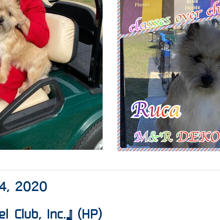
24, 2020
l Club, Inc.』
(
HP
)​