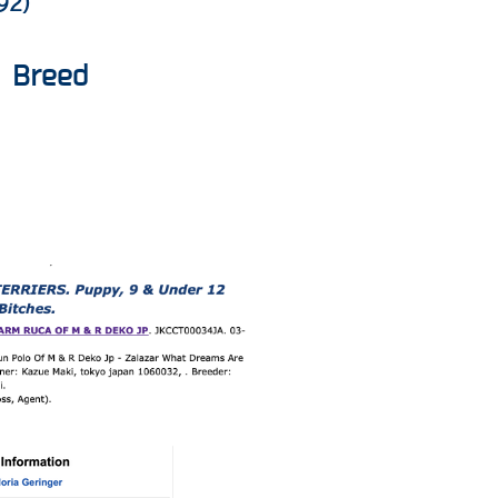
92)
f Breed