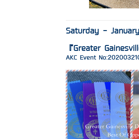
Saturday - Januar
『Greater Gainesvil
AKC Event No:
20200321