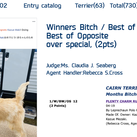
802
Entry catalog
Terrier(63) Total(730
​​Winners Bitch / Best of
​Best of Opposite
​over special, (2pts)
Judge:Ms. Claudia J. Seaberg
Agent Handler:Rebecca S.Cross