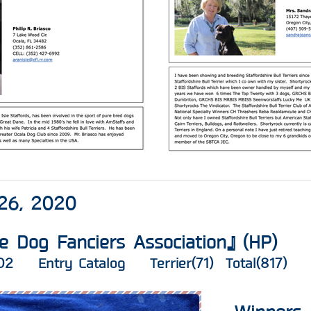
26, 2020
le Dog Fanciers Association』(
HP
)
02
Entry Catalog
Terrier(71) Total(817)