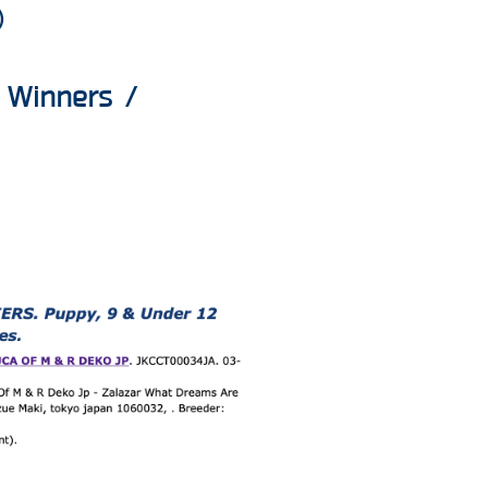
)
 Winners /​