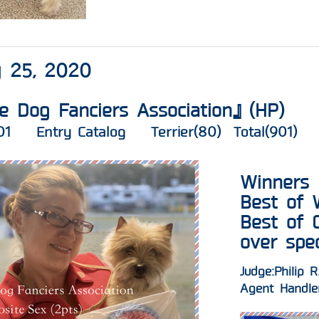
y 25, 2020
le Dog Fanciers Association』(
HP
)
01
Entry Catalog
Terrier(80) Total(901)
Winners 
Best of 
​Best of
​over spec
Judge:Philip 
Agent Handle