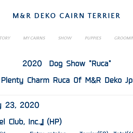
M&R DEKO CAIRN TERRIER
TORY
MY CAIRNS
SHOW
PUPPIES
GROOMI
​2020 Dog Show "Ruca"
​Plenty Charm Ruca Of M&R Deko Jp
y 23, 2020​
l Club, Inc.』(
HP
)