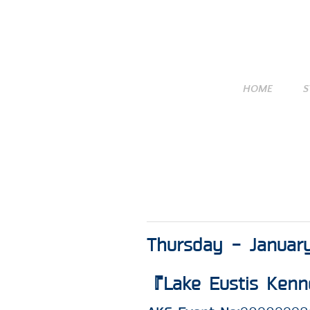
HOME
S
Thursday - Januar
『Lake Eustis Kenne