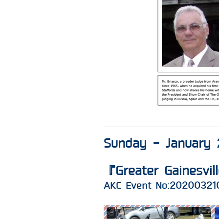
Sunday - January 
『Greater Gainesvil
AKC Event No:20200321