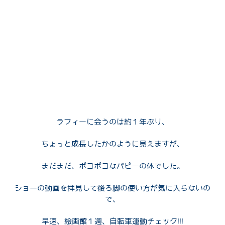
SHOW2020SARA
SHOW2019 NOV
DIARY2005
TSUKUSHI
PHOOKA
NOA
2017
D
SHOW2019 OCT
TREASURE
KURUMI
NINA
2010
E
SHOW2019 SEP
DRESSY MAO
SHOW2009
RAKU＆ALII
DREAMY
RIMA
F
SHOW2019 AUG
SHOW2007
ANNE
FETIA
G
SHOW2019 JULY
SHOW2006
H
I
ラフィーに会うのは約１年ぶり、
RAI
J
ROBIN
K
ちょっと成長したかのように見えますが、
ZUKKU&DONTAKKU
TIO
LEI
L
まだまだ、ポヨポヨなパピーの体でした。
LAMUNE
N
ショーの動画を拝見して後ろ脚の使い方が気に入らないの
で、
NON STOP RAPHAEL
M
早速、絵画館１週、自転車運動チェック!!!
O