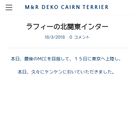
M&R DEKO CAIRN TERRIER
HOME
ラフィーの北関東インター
STORY
18/3/2018
0 コメント
MY CAIRNS
SHOW
MALE
本日、最後のMCCを目指して、１５日に東京へ上陸し、
CHAMPION
PUPPIES
FEMALE
MAO
本日、久々にケンケンに引いていただきました。
PUPPIE SHOW
GROOMING
KENNEL
DIARY
RUCA
POLO
PHOTOGRAPH
SHOW 2021
DIARY2009
BREEDING
NIMO
BLOG
TINA
SHOW2020
DIARY2008
SARA
A
SHOW2020JAPAN
SHOW2019
DIARY2007
DONNA
MIKAN
B
SHOW2020RUCA
SHOW2019DEC
DIARY2006
OSODE
GINA
2018
LEO
C