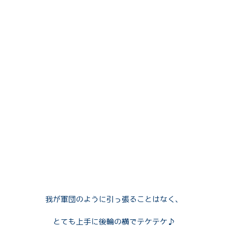
P
Q
R
我が軍団のように引っ張ることはなく、
とても上手に後輪の横でテケテケ♪