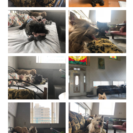
P
Q
R