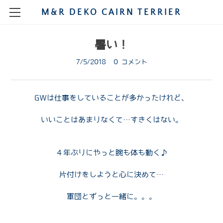
M&R DEKO CAIRN TERRIER
HOME
暑い！
STORY
7/5/2018
0 コメント
MY CAIRNS
SHOW
MALE
GWは仕事をしていることが多かったけれど、
CHAMPION
PUPPIES
FEMALE
MAO
いいことはあまりなくて…すきくはない。
PUPPIE SHOW
GROOMING
KENNEL
DIARY
RUCA
POLO
PHOTOGRAPH
SHOW 2021
DIARY2009
BREEDING
NIMO
BLOG
TINA
４年ぶりにやっと腕も体も動く♪
SHOW2020
DIARY2008
SARA
A
片付けをしようと心に決めて…
SHOW2020JAPAN
SHOW2019
DIARY2007
DONNA
MIKAN
B
軍団とずっと一緒に。。。
SHOW2020RUCA
SHOW2019DEC
DIARY2006
OSODE
GINA
2018
LEO
C