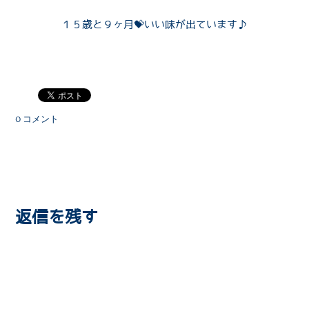
P
１５歳と９ヶ月💝いい味が出ています♪
Q
R
0 コメント
返信を残す