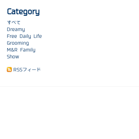
Category
すべて
Dreamy
Free Daily Life
Grooming
M&R Family
Show
RSSフィード