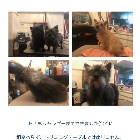
SHOW2020SARA
SHOW2019 NOV
DIARY2005
TSUKUSHI
PHOOKA
NOA
2017
D
SHOW2019 OCT
TREASURE
KURUMI
NINA
2010
E
SHOW2019 SEP
DRESSY MAO
SHOW2009
RAKU＆ALII
DREAMY
RIMA
F
SHOW2019 AUG
SHOW2007
ANNE
FETIA
G
SHOW2019 JULY
SHOW2006
H
I
RAI
J
ROBIN
K
ZUKKU&DONTAKKU
TIO
LEI
L
LAMUNE
N
ドナもシャンプーまでできました(^0^)/
NON STOP RAPHAEL
M
相変わらず、トリミングテーブルでは座りません。
O