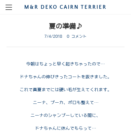
M&R DEKO CAIRN TERRIER
HOME
夏の準備♪
STORY
7/4/2018
0 コメント
MY CAIRNS
SHOW
MALE
今朝はちょっと早く起きちゃったので…
CHAMPION
PUPPIES
FEMALE
MAO
ドナちゃんの伸びきったコートを抜きました。
PUPPIE SHOW
GROOMING
KENNEL
DIARY
RUCA
POLO
PHOTOGRAPH
SHOW 2021
DIARY2009
BREEDING
NIMO
BLOG
TINA
これで真夏までには硬い毛が生えてくれます。
SHOW2020
DIARY2008
SARA
A
ニーナ、プーカ、ポロも整えて…
SHOW2020JAPAN
SHOW2019
DIARY2007
DONNA
MIKAN
B
ニーナのシャンプーしている間に、
SHOW2020RUCA
SHOW2019DEC
DIARY2006
OSODE
GINA
2018
LEO
C
ドナちゃんに休んでもらって…​